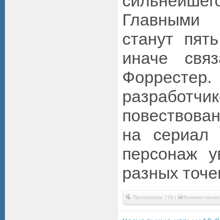
сильнейше
Главными
станут пять
иначе свя
Форресте
разработчик
повествова
на сериал 
персонаж у
разных точе
Просмотров: 719 |
Комментариев: