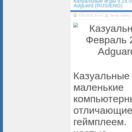
Казуальные игры v.15.
Adguard (RUS/ENG)
8-02-2015, 14:45 |
Автор: malihka
Казуальн
маленькие 
компьют
отличающ
геймплеем