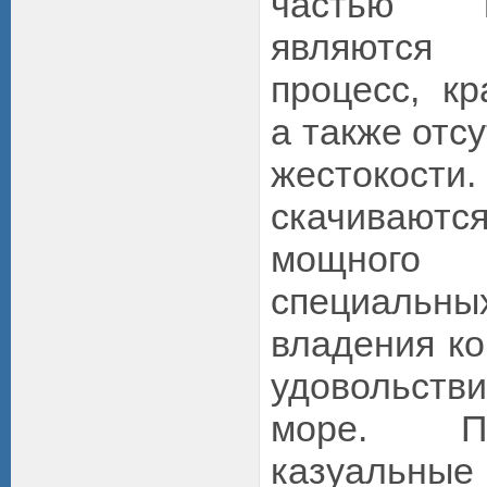
частью 
являются 
процесс, кр
а также отс
жестокост
скачивают
мощного
специал
владения ко
удовольстви
море. П
казуаль