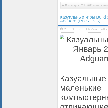
Просмотров: 671 |
Комментариев:
Казуальные игры Build
Adguard (RUS/ENG)
25-01-2015, 21:13 |
Автор: malihk
Казуальн
маленькие 
компьют
отличающ