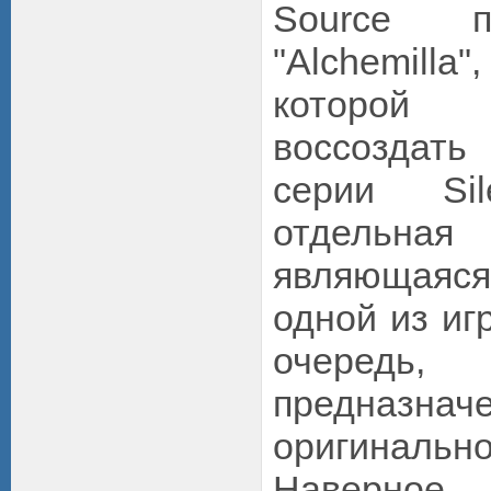
Source п
"Alchemill
которой
воссоздат
серии Sil
отдельна
являющая
одной из иг
очеред
предназна
оригина
Наверно