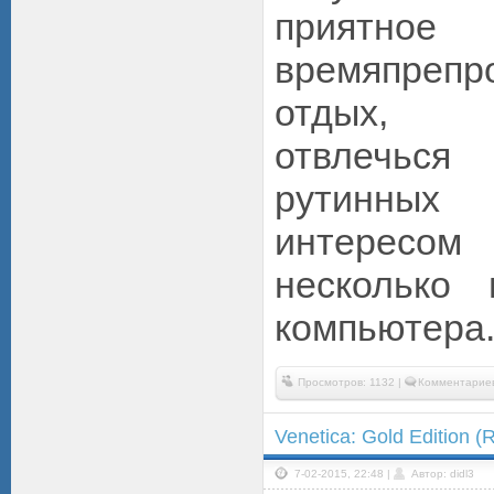
приятное
времяпрепр
отдых, 
отвлечься
рутинных
интерес
несколько
компьютера
Просмотров: 1132 |
Комментариев
Venetica: Gold Edition (
7-02-2015, 22:48 |
Автор: didl3