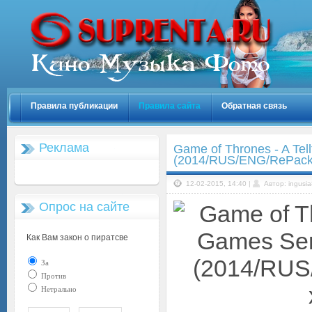
Правила публикации
Правила сайта
Обратная связь
Реклама
Game of Thrones - A Tel
(2014/RUS/ENG/RePack 
12-02-2015, 14:40 |
Автор: ingusi
Опрос на сайте
Как Вам закон о пиратсве
За
Против
Нетрально