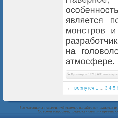
особеннос
является п
монстров и
разработчи
на головол
атмосфере.
Просмотров: 1470 |
Комментариев
←
вернутся
1
...
3
4
5
Все материалы и ссылки, публикуемые на сайте принадлежат их 
Со всеми вопросами, предложениями или претензия