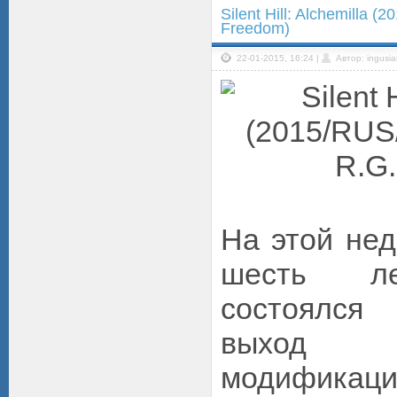
Silent Hill: Alchemilla
Freedom)
22-01-2015, 16:24 |
Автор: ingusi
На этой нед
шесть ле
состоялся
выход л
модифика