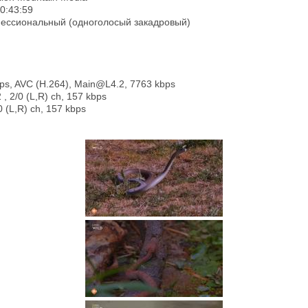
00:43:59
фессиональный (одноголосый закадровый)
 fps, AVC (H.264), Main@L4.2, 7763 kbps
 , 2/0 (L,R) ch, 157 kbps
 (L,R) ch, 157 kbps