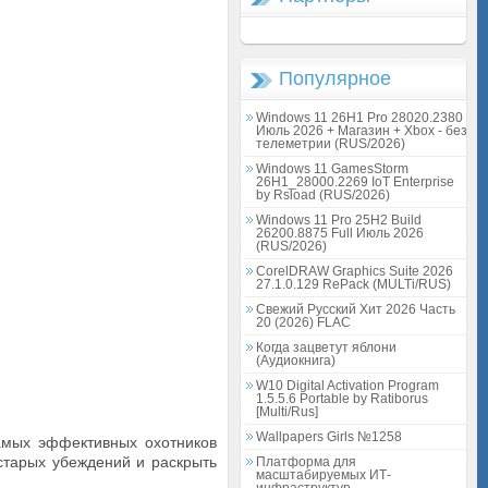
Популярное
Windows 11 26H1 Pro 28020.2380
Июль 2026 + Магазин + Xbox - без
телеметрии (RUS/2026)
Windows 11 GamesStorm
26H1_28000.2269 IoT Enterprise
by Rsload (RUS/2026)
Windows 11 Pro 25H2 Build
26200.8875 Full Июль 2026
(RUS/2026)
CorelDRAW Graphics Suite 2026
27.1.0.129 RePack (MULTi/RUS)
Свежий Русский Хит 2026 Часть
20 (2026) FLAC
Когда зацветут яблони
(Аудиокнига)
W10 Digital Activation Program
1.5.5.6 Portable by Ratiborus
[Multi/Rus]
Wallpapers Girls №1258
самых эффективных охотников
старых убеждений и раскрыть
Платформа для
масштабируемых ИТ-