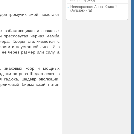
инфраструктур
Неисправная Анна. Книга 1
(Аудиокнига)
дов гремучих змей помогают
 забастовщиков и знаковых
ки пресловутая черная мамба
нера. Кобры сталкиваются с
ости и неустанной силе. И в
 не через размер или силу, а
, знаковых кобр и мощных
гадюки острова Шедао лежат в
ая гадюка, шедевр эволюции,
арликовый бирманский питон