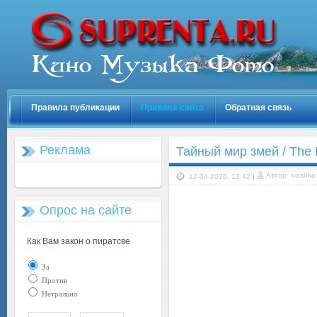
Правила публикации
Правила сайта
Обратная связь
Реклама
Тайный мир змей / The 
Автор: ivashka
12-04-2026, 12:42 |
Опрос на сайте
Как Вам закон о пиратсве
За
Против
Нетрально