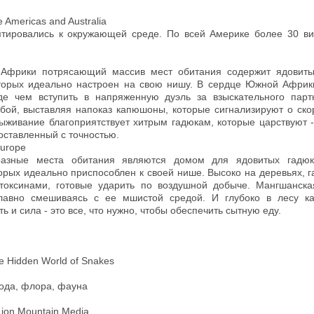
 Americas and Australia
птировались к окружающей среде. По всей Америке более 30 ви
.
фрики потрясающий массив мест обитания содержит ядовитых
оторых идеально настроен на свою нишу. В сердце Южной Афри
де чем вступить в напряженную дуэль за взыскательного парт
бой, выставляя напоказ капюшоны, которые сигнализируют о скор
ыживание благоприятствует хитрым гадюкам, которые царствуют -
оставленный с точностью.
Europe
разные места обитания являются домом для ядовитых гадюк
торых идеально приспособлен к своей нише. Высоко на деревьях, 
 токсинами, готовые ударить по воздушной добыче. Мангшанск
лавно смешиваясь с ее мшистой средой. И глубоко в лесу к
ть и сила - это все, что нужно, чтобы обеспечить сытную еду.
he Hidden World of Snakes
рода, флора, фауна
ion Mountain Media