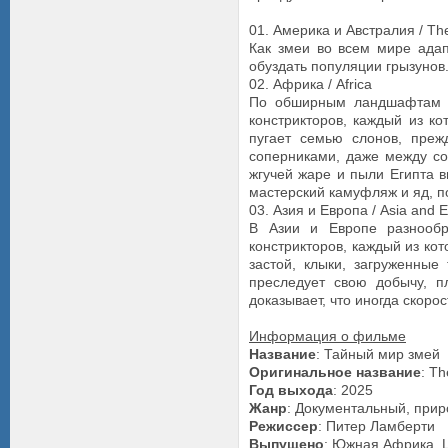
01. Америка и Австралия / The
Как змеи во всем мире ада
обуздать популяции грызунов
02. Африка / Africa
По обширным ландшафтам А
констрикторов, каждый из к
пугает семью слонов, преж
соперниками, даже между со
жгучей жаре и пыли Египта в
мастерский камуфляж и яд, п
03. Азия и Европа / Asia and 
В Азии и Европе разнооб
констрикторов, каждый из ко
застой, клыки, загруженные
преследует свою добычу, п
доказывает, что иногда скорос
Информация о фильме
Название
: Тайный мир змей
Оригинальное название
: T
Год выхода
: 2025
Жанр
: Документальный, при
Режиссер
: Питер Ламберти
Выпущено
: Южная Африка, L