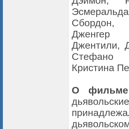
Дэймон, Р
Эсмеральд
Сбордон,
Дженгер 
Джентили, 
Стефано
Кристина П
О фильме
дьявол
принадл
дьявольск