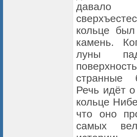
давало
сверхъесте
кольце был
камень. Ко
луны па
поверхнос
странные 
Речь идёт о
кольце Нибе
что оно пр
самых ве