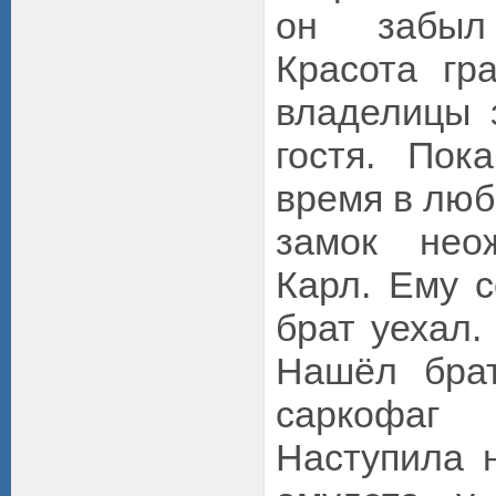
он забыл
Красота гр
владелицы 
гостя. Пок
время в люб
замок нео
Карл. Ему с
брат уехал.
Нашёл бра
саркофаг 
Наступила н