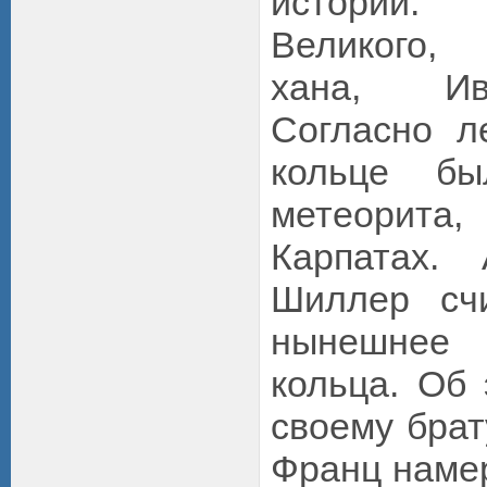
истории
Великого,
хана, Ив
Согласно л
кольце бы
метеорит
Карпатах.
Шиллер счи
нынешнее 
кольца. Об
своему брат
Франц намер