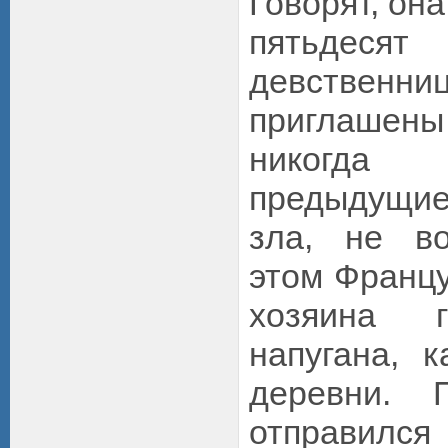
Говорят, он
пятьдес
девственни
приглашен
никогда
предыдущи
зла, не в
этом Францу
хозяина г
напугана, 
деревни. 
отправился