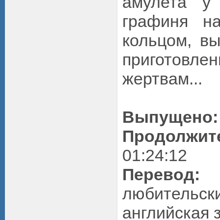
амулета у
графиня н
кольцом, в
пригото
жертвам...
Выпущено:
Продолжит
01:24:12
Перевод:
о
любительс
английская 