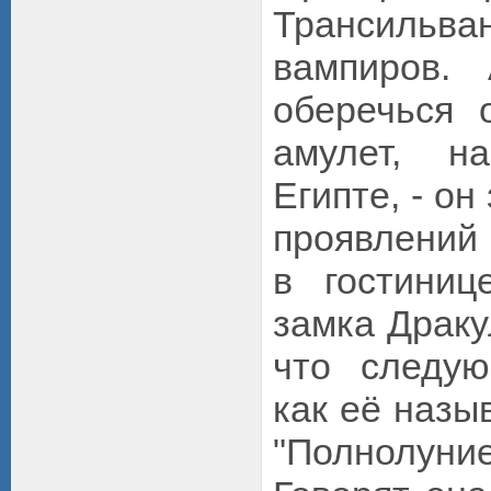
Трансиль
вампиров.
оберечься 
амулет, н
Египте, - о
проявлений 
в гостиниц
замка Драку
что следую
как её назы
"Полнолуни