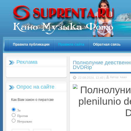
Правила публикации
Правила сайта
Обратная связь
Реклама
Полнолуние девственниц /
DVDRip
Автор: kaao
22-08-2024, 12:40 |
Опрос на сайте
Как Вам закон о пиратсве
За
Против
Нетрально