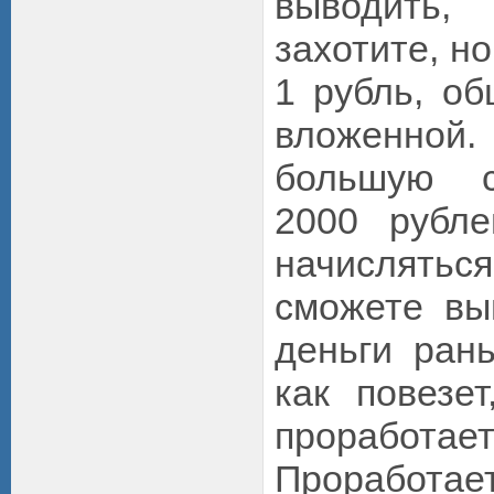
выводить,
захотите, н
1 рубль, о
вложенной
большую с
2000 рубл
начислят
сможете вы
деньги ран
как повезет
прорабо
Проработ