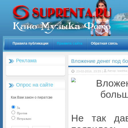
Правила публикации
Правила сайта
Обратная связь
Реклама
Вложение денег под б
Автор: ivashka
23-02-2016, 23:55 |
Опрос на сайте
Как Вам закон о пиратсве
За
Против
Не так да
Нетрально