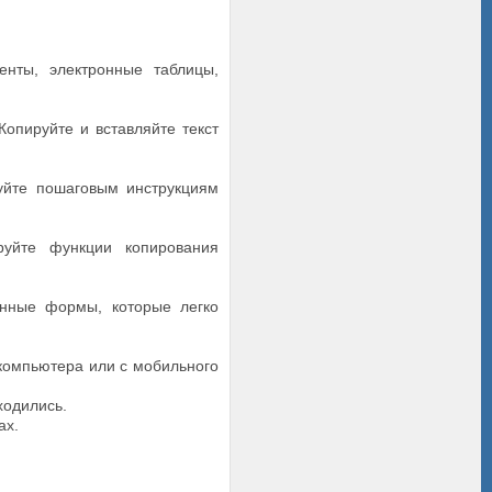
нты, электронные таблицы,
опируйте и вставляйте текст
уйте пошаговым инструкциям
уйте функции копирования
ные формы, которые легко
компьютера или с мобильного
ходились.
ах.