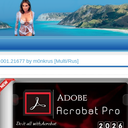
001.21677 by m0nkrus [Multi/Rus]