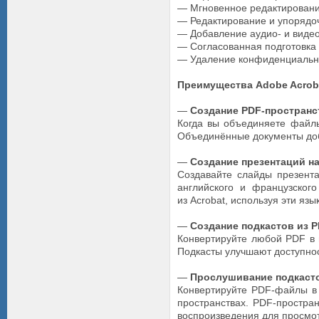
— Мгновенное редактировани
— Редактирование и упорядоч
— Добавление аудио- и виде
— Согласованная подготовка
— Удаление конфиденциальн
Преимущества Adobe Acroba
—
Создание PDF-пространс
Когда вы объединяете файлы
Объединённые документы доб
—
Создание презентаций н
Создавайте слайды презент
английского и французског
из Acrobat, используя эти язы
—
Создание подкастов из 
Конвертируйте любой PDF в 
Подкасты улучшают доступнос
—
Прослушивание подкасто
Конвертируйте PDF-файлы в 
пространствах. PDF-простр
воспроизведения для просмот