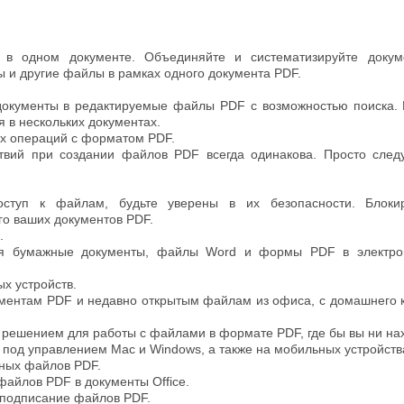
в одном документе. Объединяйте и систематизируйте докуме
 и другие файлы в рамках одного документа PDF.
кументы в редактируемые файлы PDF с возможностью поиска. К
я в нескольких документах.
х операций с форматом PDF.
твий при создании файлов PDF всегда одинакова. Просто след
ступ к файлам, будьте уверены в их безопасности. Блокир
го ваших документов PDF.
.
я бумажные документы, файлы Word и формы PDF в электрон
х устройств.
ументам PDF и недавно открытым файлам из офиса, с домашнего 
 решением для работы с файлами в формате PDF, где бы вы ни на
под управлением Mac и Windows, а также на мобильных устройств
ных файлов PDF.
файлов PDF в документы Office.
 подписание файлов PDF.