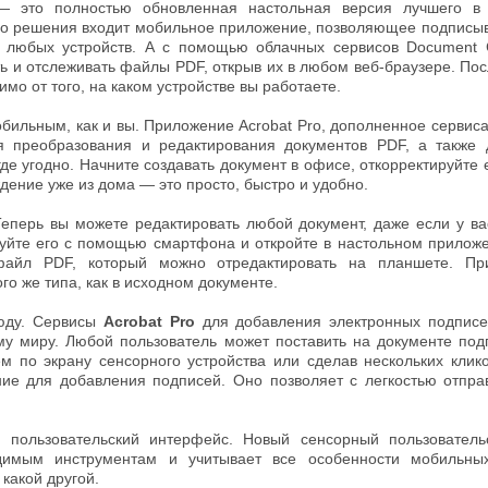
 это полностью обновленная настольная версия лучшего в
ого решения входит мобильное приложение, позволяющее подписыв
 любых устройств. А с помощью облачных сервисов Document C
ть и отслеживать файлы PDF, открыв их в любом веб-браузере. По
имо от того, на каком устройстве вы работаете.
бильным, как и вы. Приложение Acrobat Pro, дополненное сервис
я преобразования и редактирования документов PDF, а также 
де угодно. Начните создавать документ в офисе, откорректируйте 
ение уже из дома — это просто, быстро и удобно.
Теперь вы можете редактировать любой документ, даже если у ва
уйте его с помощью смартфона и откройте в настольном приложен
айл PDF, который можно отредактировать на планшете. Пр
о же типа, как в исходном документе.
юду. Сервисы
Acrobat Pro
для добавления электронных подписе
му миру. Любой пользователь может поставить на документе п
м по экрану сенсорного устройства или сделав нескольких клик
ие для добавления подписей. Оно позволяет с легкостью отправ
 пользовательский интерфейс. Новый сенсорный пользователь
димым инструментам и учитывает все особенности мобильных 
 какой другой.