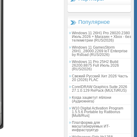
Популярное
Windows 11 26H1 Pro 28020.2380
Июль 2026 + Магазин + Xbox - без
телеметрии (RUS/2026)
Windows 11 GamesStorm
26H1_28000.2269 IoT Enterprise
by Rsload (RUS/2026)
Windows 11 Pro 25H2 Build
26200.8875 Full Июль 2026
(RUS/2026)
Свежий Русский Хит 2026 Часть
20 (2026) FLAC
CorelDRAW Graphics Suite 2026
27.1.0.129 RePack (MULTi/RUS)
Когда зацветут яблони
(Аудиокнига)
W10 Digital Activation Program
1.5.5.6 Portable by Ratiborus
[Multi/Rus]
Платформа для
масштабируемых ИТ-
инфраструктур