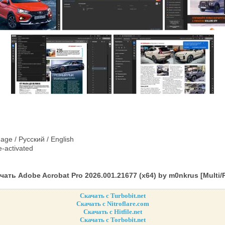
age / Русский / English
-activated
чать Adobe Acrobat Pro 2026.001.21677 (x64) by m0nkrus [Multi/
Скачать с Turbobit.net
Скачать с Nitroflare.com
Скачать с Hitfile.net
Скачать с Torbobit.net