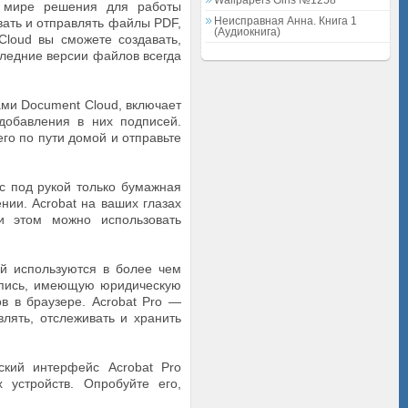
Wallpapers Girls №1258
 мире решения для работы
Неисправная Анна. Книга 1
ать и отправлять файлы PDF,
(Аудиокнига)
loud вы сможете создавать,
следние версии файлов всегда
ами Document Cloud, включает
добавления в них подписей.
его по пути домой и отправьте
с под рукой только бумажная
ии. Acrobat на ваших глазах
и этом можно использовать
й используются в более чем
одпись, имеющую юридическую
ов в браузере. Acrobat Pro —
лять, отслеживать и хранить
ский интерфейс Acrobat Pro
устройств. Опробуйте его,