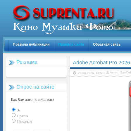
Правила публикации
Правила сайта
Обратная связь
Реклама
Adobe Acrobat Pro 2026.
Автор: SamDel
20-06-2026, 13:53 |
Опрос на сайте
Как Вам закон о пиратсве
За
Против
Нетрально