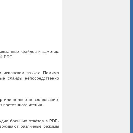
связанных файлов и заметок.
й PDF.
и испанском языках. Помимо
ные слайды непосредственно
р или полное повествование.
з постоянного чтения.
удио больших отчётов в PDF-
держивают различные режимы