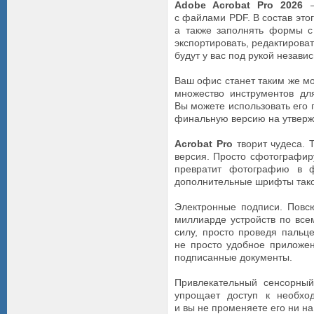
Adobe Acrobat Pro 2026
—
с файлами PDF. В состав эт
а также заполнять формы с
экспортировать, редактирова
будут у вас под рукой независ
Ваш офис станет таким же мо
множество инструментов дл
Вы можете использовать его г
финальную версию на утвержд
Acrobat Pro
творит чудеса. 
версия. Просто сфотографир
превратит фотографию в ф
дополнительные шрифты таког
Электронные подписи. Повс
миллиарде устройств по все
силу, просто проведя пальце
не просто удобное приложен
подписанные документы.
Привлекательный сенсорный
упрощает доступ к необхо
и вы не променяете его ни на