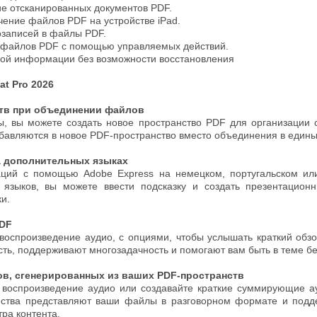
е отсканированных документов PDF.
ение файлов PDF на устройстве iPad.
озаписей в файлы PDF.
 файлов PDF с помощью управляемых действий.
ой информации без возможности восстановления
t Pro 2026
тв при объединении файлов
, вы можете создать новое пространство PDF для организации 
авляются в новое PDF-пространство вместо объединения в едины
а дополнительных языках
аций с помощью Adobe Express на немецком, португальском ил
о языков, вы можете ввести подсказку и создать презентацион
ки.
PDF
воспроизведение аудио, с опциями, чтобы услышать краткий обзо
ть, поддерживают многозадачность и помогают вам быть в теме бе
в, сгенерированных из ваших PDF-пространств
воспроизведение аудио или создавайте краткие суммирующие а
анства представляют ваши файлы в разговорном формате и под
ра контента.