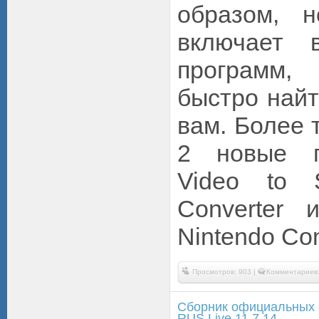
образом, 
включает 
программ,
быстро най
вам. Более 
2 новые п
Video to S
Converter 
Nintendo Con
Просмотров: 903 |
Комментариев:
Сборник официальных 
RUS Live 11.7.14