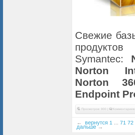
Свежие баз
продукт
Symantec:
Norton Int
Norton 3
Endpoint Pr
Просмотров: 900 |
Комментариев:
←
вернутся
1
...
71
72
дальше
→