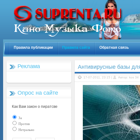
Правила публикации
Правила сайта
Обратная связь
Реклама
Антивирусные базы для
17-07-2011, 23:15 |
Автор: kos 34
Опрос на сайте
Как Вам закон о пиратсве
За
Против
Нетрально