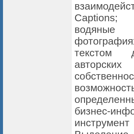
взаимодейс
Captions;
водяны
фотография
текстом 
авторски
собственн
возможнос
определен
бизнес-инф
инструме