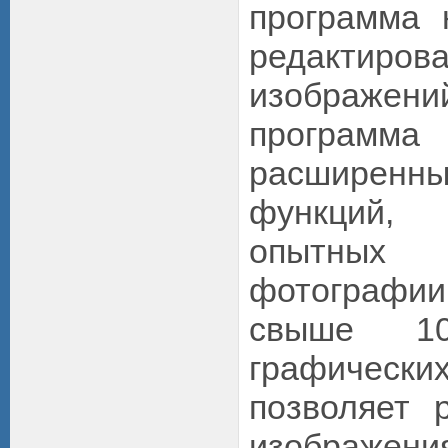
программа 
редактиров
изображ
програм
расшире
функций, 
опытных
фотографи
свыше 10
графическ
позволяет 
изображени