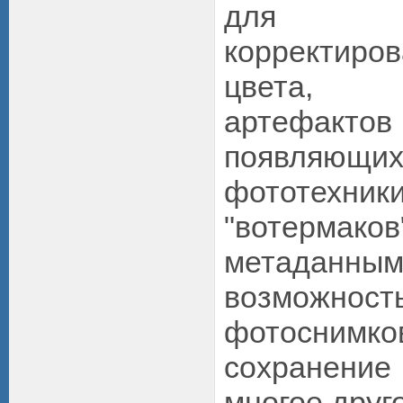
для не
корректир
цвета, 
артефак
появляющих
фототехни
"вотермаков
метаданн
возможност
фотоснимк
сохранение
многое друг