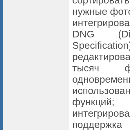
сортирова
нужные фот
интегриров
DNG (Dig
Specificati
редактиро
тысяч ф
одновреме
использов
функций;
интегрир
подде