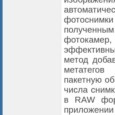
автоматиче
фотоснимки
полученны
фотока
эффективн
метод доба
метатег
пакетную об
числа снимк
в RAW фор
приложени