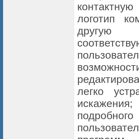
контактну
логотип ко
другую 
соответст
пользовател
возможно
редактиро
легко устр
искажени
подробног
пользоват