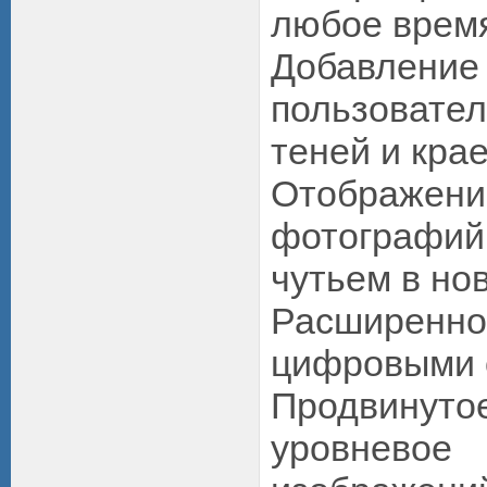
любое врем
Добавление
пользоват
теней и кра
Отображ
фотографи
чутьем в но
Расширенн
цифровыми 
Продвину
уровневое