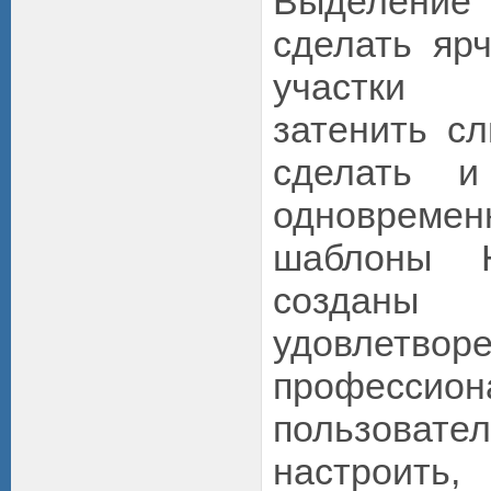
Выделен
сделать яр
участки
затенить с
сделать и
одновремен
шаблоны 
создан
удовлетвор
професси
пользоват
настрои