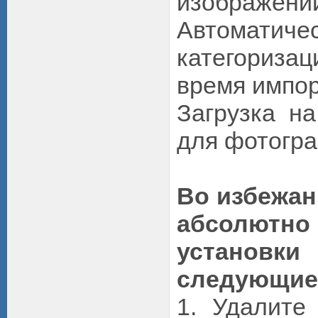
изображени
Автоматиче
категоризац
время импо
Загрузка н
для фотогр
Во избежан
абсолю
установ
следующие
1. Удалите