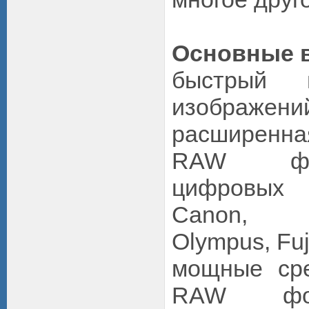
Основные 
быстрый 
изображени
расширен
RAW фо
цифровых
Canon, Ko
Olympus, Fuj
мощные сре
RAW фор