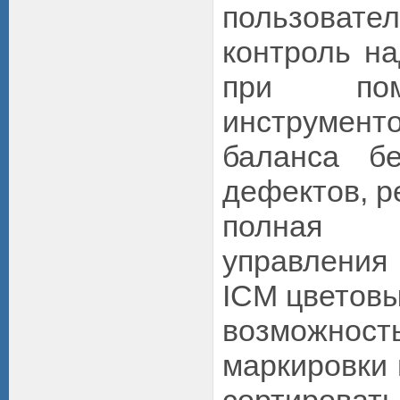
пользов
контроль н
при пом
инструмент
баланса бе
дефектов, р
полная
управления 
ICM цветов
возможнос
маркировки 