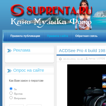
Правила публикации
Правила сайта
Обратная связь
Реклама
ACDSee Pro 4 build 198
Автор: LOTOS
30-03-2011, 11:40 |
Опрос на сайте
Как Вам закон о пиратсве
За
Против
Нетрально