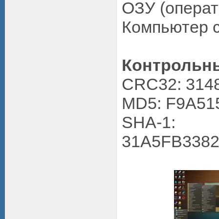
ОЗУ (операт
Компьютер с
Контрольны
CRC32: 314
MD5: F9A51
SHA-1:
31A5FB338