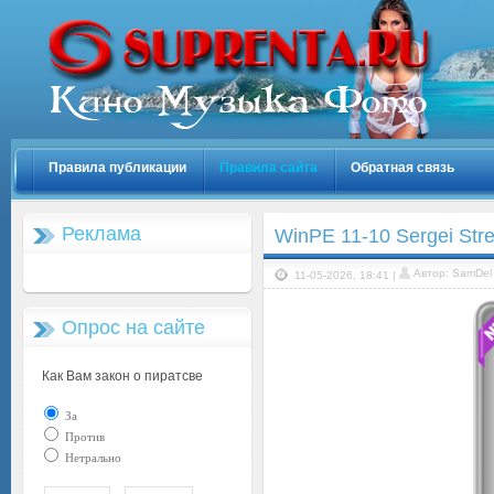
Правила публикации
Правила сайта
Обратная связь
Реклама
WinPE 11-10 Sergei Str
Автор: SamDel
11-05-2026, 18:41 |
Опрос на сайте
Как Вам закон о пиратсве
За
Против
Нетрально