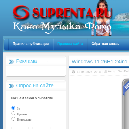
Правила публикации
Правила сайта
Обратная связь
Реклама
Windows 11 26H1 24in1 
Автор: SamDel
13-05-2026, 20:11 |
Опрос на сайте
Как Вам закон о пиратсве
За
Против
Нетрально