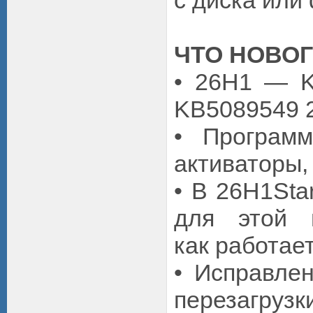
с диска или
ЧТО НОВО
• 26H1 — K
KB5089549 2
• Программ
активаторы, 
• В 26H1Sta
для этой 
как работае
• Исправле
перезагрузк