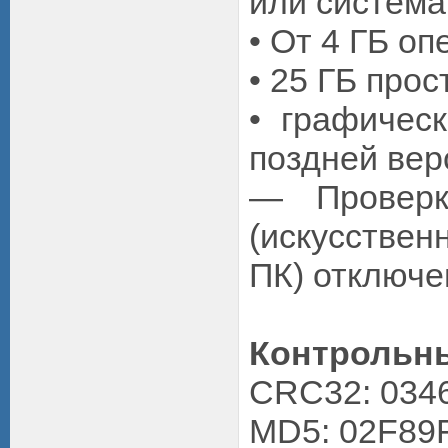
или система
• От 4 ГБ о
• 25 ГБ прос
• графичес
поздней вер
— Проверк
(искусствен
ПК) отключе
Контрольн
CRC32: 034
MD5: 02F8