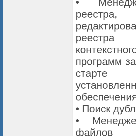
• Менедж
реестра,
редактир
реестра
контекст
программ з
старте
установленн
обеспечения
• Поиск дуб
• Менедже
файло