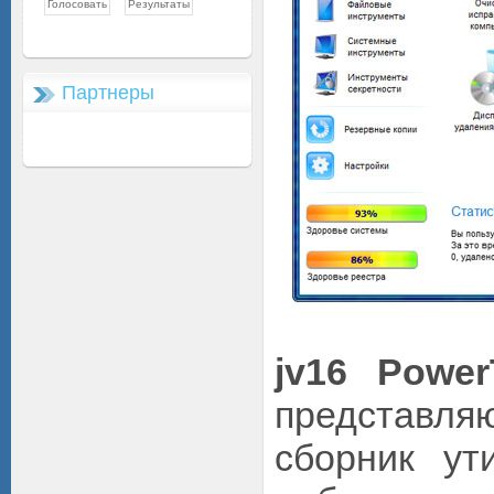
Партнеры
jv16 Powe
представ
сборник ут