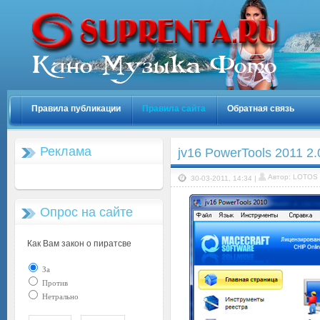
Правила публикации
Правила сайта
Обратная связь
Реклама
jv16 PowerTools 2011 2.
Автор: LOTOS
30-03-2011, 14:34 |
Опрос на сайте
Как Вам закон о пиратсве
За
Против
Нетрально