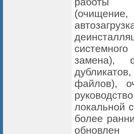
работы 
(очищен
автозагруз
деинсталл
системного 
замена), 
дубликато
файлов), о
руководств
локальной с
более ранни
обновле