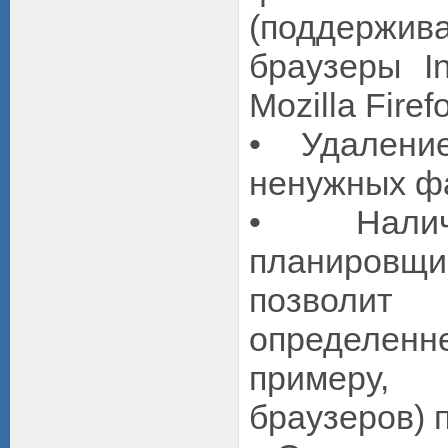
(поддерж
браузеры In
Mozilla Firefo
• Удалени
ненужных ф
• Налич
планиров
позволи
определен
примеру,
браузеров) 