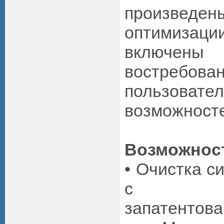
произведе
оптимизац
включен
востребова
пользовате
возможност
Возможнос
• Очистка с
с испо
запатентова