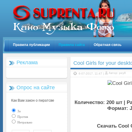
Правила публикации
Правила сайта
Обратная связь
Реклама
Cool Girls for your desk
Автор: pey8
6-07-2017, 11:47 |
Опрос на сайте
Как Вам закон о пиратсве
Количество: 200 шт | Ра
Формат: J
За
Против
Нетрально
Скачать Cool G