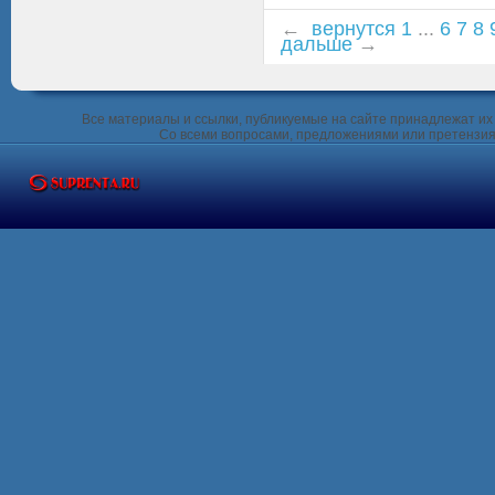
←
вернутся
1
...
6
7
8
дальше
→
Все материалы и ссылки, публикуемые на сайте принадлежат их 
Со всеми вопросами, предложениями или претензия