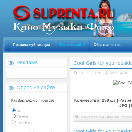
Правила публикации
Правила сайта
Обратная связь
Реклама
Cool Girls for your desk
3-07-2017, 17:09 |
Автор: pey8
Опрос на сайте
Количество: 238 шт | Разре
Как Вам закон о пиратсве
JPG |
За
Против
Просмотров: 420 |
Комментариев:
Нетрально
Cool Girls for your desk