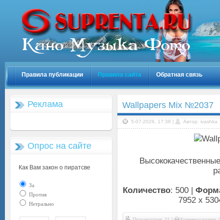
Правила публикации
Правила сайта
Обратная связь
Реклама
Wallpapers Mix №2037
5-07-2026, 17:38 |
Автор: ivashka
Опрос на сайте
Высококачественные
Как Вам закон о пиратсве
р
За
Количество
: 500 |
Форм
Против
7952 x 530
Нетрально
Просмотров: 11 |
Комментариев: 