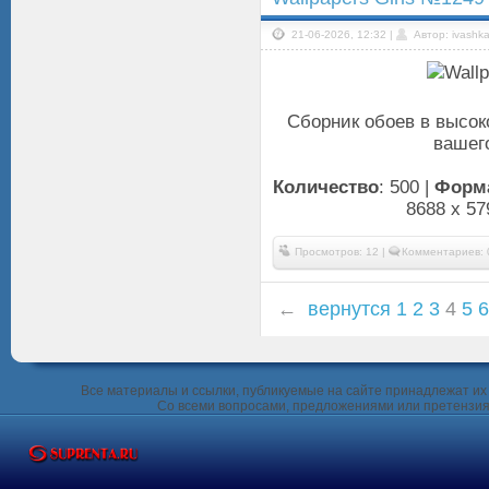
21-06-2026, 12:32 |
Автор: ivashk
Сборник обоев в высок
вашего
Количество
: 500 |
Форм
8688 x 57
Просмотров: 12 |
Комментариев: 
←
вернутся
1
2
3
4
5
6
Все материалы и ссылки, публикуемые на сайте принадлежат их 
Со всеми вопросами, предложениями или претензия