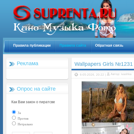
Правила публикации
Правила сайта
Обратная связь
Реклама
Wallpapers Girls №1231
Автор: ivashka
6-05-2026, 20:22 |
Опрос на сайте
Как Вам закон о пиратсве
За
Против
Нетрально