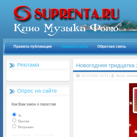
Правила публикации
Правила сайта
Обратная связь
Реклама
Новогодняя тридцатка 
22-12-2024, 22:21 |
Автор: ivashk
Опрос на сайте
Как Вам закон о пиратсве
За
Против
Нетрально