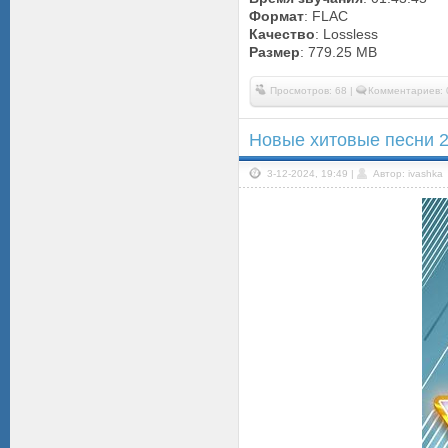
Формат
: FLAC
Качество
: Lossless
Размер
: 779.25 MB
Просмотров: 68 |
Комментариев: 
Новые хитовые песни 2
3-12-2024, 19:49 |
Автор: ivashka