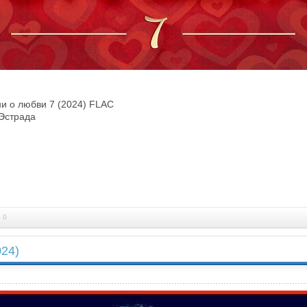
и о любви 7 (2024) FLAC
 Эстрада
 0
024)