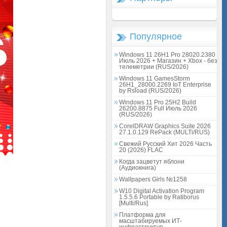
Популярное
Windows 11 26H1 Pro 28020.2380
Июль 2026 + Магазин + Xbox - без
телеметрии (RUS/2026)
Windows 11 GamesStorm
26H1_28000.2269 IoT Enterprise
by Rsload (RUS/2026)
Windows 11 Pro 25H2 Build
26200.8875 Full Июль 2026
(RUS/2026)
CorelDRAW Graphics Suite 2026
27.1.0.129 RePack (MULTi/RUS)
Свежий Русский Хит 2026 Часть
20 (2026) FLAC
Когда зацветут яблони
(Аудиокнига)
Wallpapers Girls №1258
W10 Digital Activation Program
1.5.5.6 Portable by Ratiborus
[Multi/Rus]
Платформа для
масштабируемых ИТ-