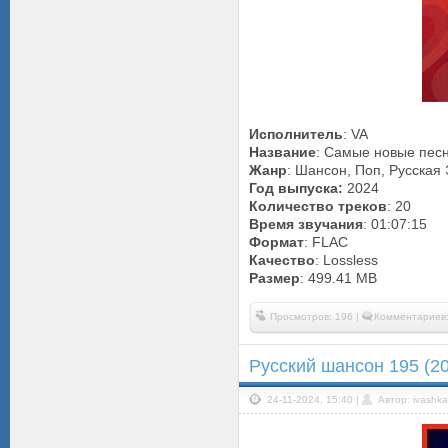
Исполнитель
: VA
Название
: Самые новые песн
Жанр
: Шансон, Поп, Русская
Год выпуска:
2024
Количество треков
: 20
Время звучания
: 01:07:15
Формат
: FLAC
Качество
: Lossless
Размер
: 499.41 MB
Просмотров: 196 |
Комментариев:
Русский шансон 195 (2
24-11-2024, 15:40 |
Автор: ivashka