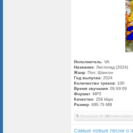
Исполнитель
: VA
Название
: Листопад (2024)
Жанр
: Поп, Шансон
Год выпуска:
2024
Количество треков
: 100
Время звучания
: 05:59:09
Формат
: MP3
Качество
: 256 kbps
Размер
: 685.75 MB
Просмотров: 60 |
Комментариев: 
Самые новые песни о л