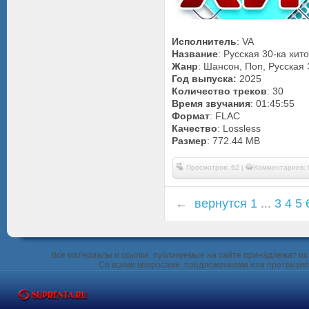
Исполнитель
: VA
Название
: Русская 30-ка хит
Жанр
: Шансон, Поп, Русская
Год выпуска:
2025
Количество треков
: 30
Время звучания
: 01:45:55
Формат
: FLAC
Качество
: Lossless
Размер
: 772.44 MB
Просмотров: 62 |
Комментариев: 
←
вернутся
1
...
3
4
5
Все материалы и ссылки, публикуемые на сайте принадлежат их 
Со всеми вопросами, предложениями или претензия