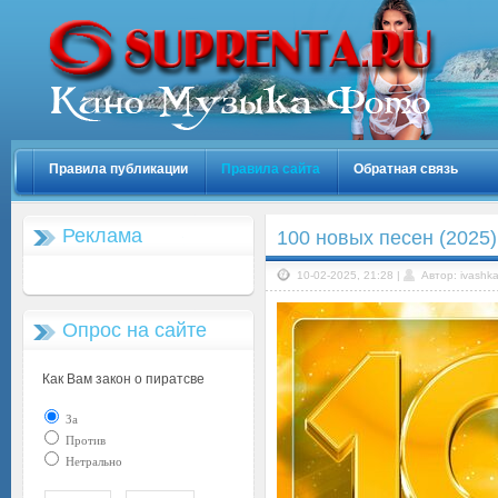
Правила публикации
Правила сайта
Обратная связь
Реклама
100 новых песен (2025
10-02-2025, 21:28 |
Автор: ivashk
Опрос на сайте
Как Вам закон о пиратсве
За
Против
Нетрально