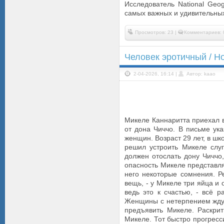
Исследователь National Geo
самых важных и удивительны
Просмотров: 23 |
Комментариев: 
Человек эротичный / Ho
2-04-2026, 16:14 |
Автор: kaao
Микеле Каннаритта приехал 
от дона Чиччо. В письме ук
женщин. Возраст 29 лет, в шк
решил устроить Микеле слу
должен отослать дону Чиччо,
опасность Микеле представля
него некоторые сомнения. Р
вещь, - у Микеле три яйца и
ведь это к счастью, - всё 
Женщины с нетерпением ждут
предъявить Микеле. Раскрити
Микеле. Тот быстро прогресс