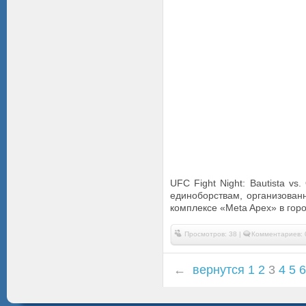
UFC Fight Night: Bautista v
единоборствам, организованн
комплексе «Meta Apex» в гор
Просмотров: 38 |
Комментариев: 
←
вернутся
1
2
3
4
5
6