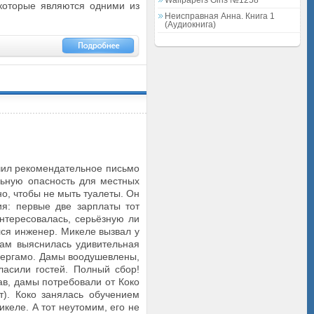
Wallpapers Girls №1258
 которые являются одними из
Неисправная Анна. Книга 1
(Аудиокнига)
чил рекомендательное письмо
льную опасность для местных
но, чтобы не мыть туалеты. Он
я: первые две зарплаты тот
интересовалась, серьёзную ли
лся инженер. Микеле вызвал у
Там выяснилась удивительная
 Бергамо. Дамы воодушевлены,
ласили гостей. Полный сбор!
в, дамы потребовали от Коко
ет). Коко занялась обучением
келе. А тот неутомим, его не