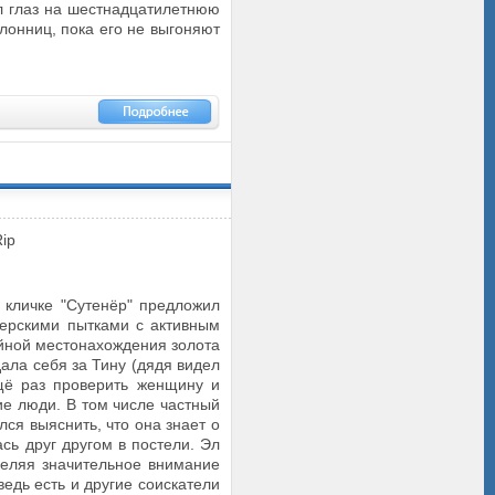
л глаз на шестнадцатилетнюю
клонниц, пока его не выгоняют
 кличке "Сутенёр" предложил
ерскими пытками с активным
айной местонахождения золота
ала себя за Тину (дядя видел
щё раз проверить женщину и
ие люди. В том числе частный
ся выяснить, что она знает о
сь друг другом в постели. Эл
деляя значительное внимание
едь есть и другие соискатели