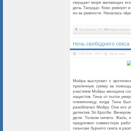
смущает море желающих его 
дочь Тануццо. Коко ревнует и
из-за ревности. Началась чёрн
Просмотров: 20 |
Комментариев: 
Ночь свободного секса /
2-03-2026, 18:57 |
Автор: kaao
Мойра выступает с эротичес
приличную сумму за помощь
участием Мойры женщина сооб
нацистов. Тина от пыток уме
племянницу, когда Тина бы
разоблачил Мойру. Она его у
детектив Эл Кросби. Вечером
деле. Толком ничего. Жаль, 
предложил совместную работ
сеансам бурного секса в раз