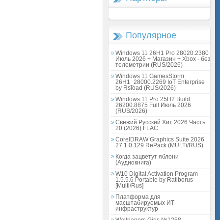
Популярное
Windows 11 26H1 Pro 28020.2380
Июль 2026 + Магазин + Xbox - без
телеметрии (RUS/2026)
Windows 11 GamesStorm
26H1_28000.2269 IoT Enterprise
by Rsload (RUS/2026)
Windows 11 Pro 25H2 Build
26200.8875 Full Июль 2026
(RUS/2026)
Свежий Русский Хит 2026 Часть
20 (2026) FLAC
CorelDRAW Graphics Suite 2026
27.1.0.129 RePack (MULTi/RUS)
Когда зацветут яблони
(Аудиокнига)
W10 Digital Activation Program
1.5.5.6 Portable by Ratiborus
[Multi/Rus]
Платформа для
масштабируемых ИТ-
инфраструктур