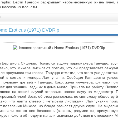
graphic Берти Грегори раскрывает необыкновенную жизнь пчёл,
х насекомых планеты.
0
mo Eroticus (1971) DVDRip
в Бергамо с Сицилии. Появился в доме парикмахера Тануццо, вру
азано, что Микеле высылают потому, что он представляет сексуа
оле проучился три класса. Тануццо отметил, что этого уже достаточ
гой в семью инженера Лампуньяни. Сообщил Каннаритта услови
 половину третьей - Тануццо. Коко, жена инженера, шутливо по
ет для женщин, ведь их в доме много. Приняла на работу. Появи
ешено на всякий случай отправить нового слугу на медосмотр. 
 огромный член! Весть об этом разнеслась по светскому обществу
равно, что найти клевер с четырьмя листиками. Лампуньяни приг
 появления Микеле, но блюда разносят другие слуги. Не выдержа
ковали его за неотёсанность (зависть, разумеется, присутству
ирует. Коко и её подруги начали активные действия в отношении Ми