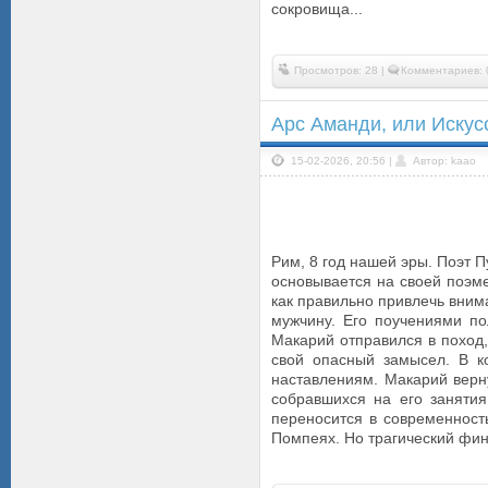
сокровища...
Просмотров: 28 |
Комментариев: 
Арс Аманди, или Искус
15-02-2026, 20:56 |
Автор: kaao
Рим, 8 год нашей эры. Поэт 
основывается на своей поэме 
как правильно привлечь вним
мужчину. Его поучениями по
Макарий отправился в поход
свой опасный замысел. В к
наставлениям. Макарий верн
собравшихся на его занятия
переносится в современност
Помпеях. Но трагический фин