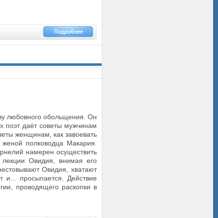
тву любовного обольщения. Он
вух поэт даёт советы мужчинам
веты женщинам, как завоевать
, женой полководца Макария.
орнелий намерен осуществить
 лекции Овидия, внимая его
рестовывают Овидия, хватают
 и... просыпается. Действие
гии, проводящего раскопки в