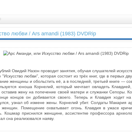
0
ство любви / Ars amandi (1983) DVDRip
Публий Овидий Назон проводит занятия, обучая слушателей искусс
"Искусство любви", которая состоит из трёх книг, где в первых д
ание женщины и обольстить её, а в последней, третьей книге — со
льзуется юноша Корнелий, который мечтает овладеть Клавдией
, оставив жену на попечение своей матери и служанки Сепоры. К
онце концов он добивается своего. Теперь и Клавдия ходит на
улся, узнал об измене жены. Корнелий убит. Солдаты Макария а
 женщин. Помещение охватывает огонь. Клавдия в ужасе кричит
ь. Кошмар приснился женщине, ассистентке профессора археоло
ал сна реализовался наяву.