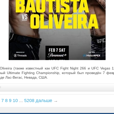
s. Oliveira (также известный как UFC Fight Night 266 и UFC Vega
ый Ultimate Fighting Championship, который был проведён 7 фе
оде Лас-Вегас, Невада, США.
0
7
8
9
10
...
5208
дальше
→