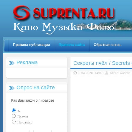
Правила публикации
Правила сайта
Обратная связь
Реклама
Секреты пчёл / Secrets
9-04-2026, 14:00 |
Автор: ivashka
Опрос на сайте
Как Вам закон о пиратсве
За
Против
Нетрально