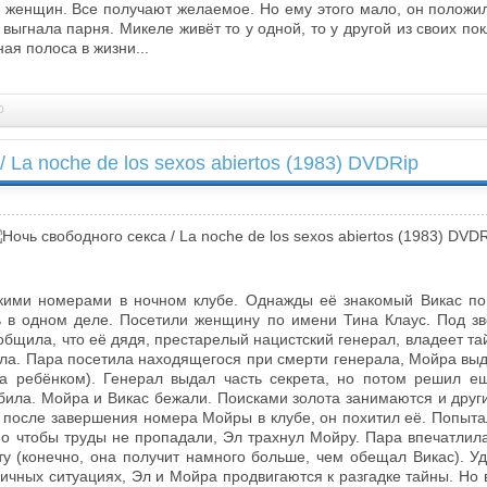
женщин. Все получают желаемое. Но ему этого мало, он положи
 выгнала парня. Микеле живёт то у одной, то у другой из своих по
ая полоса в жизни...
0
 La noche de los sexos abiertos (1983) DVDRip
кими номерами в ночном клубе. Однажды её знакомый Викас по
 в одном деле. Посетили женщину по имени Тина Клаус. Под зв
щила, что её дядя, престарелый нацистский генерал, владеет т
рла. Пара посетила находящегося при смерти генерала, Мойра выд
ла ребёнком). Генерал выдал часть секрета, но потом решил е
била. Мойра и Викас бежали. Поисками золота занимаются и друг
 после завершения номера Мойры в клубе, он похитил её. Попытал
но чтобы труды не пропадали, Эл трахнул Мойру. Пара впечатлила
у (конечно, она получит намного больше, чем обещал Викас). У
личных ситуациях, Эл и Мойра продвигаются к разгадке тайны. Но в