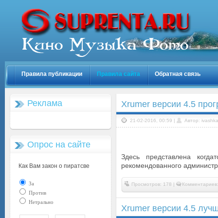
Правила публикации
Правила сайта
Обратная связь
Реклама
Xrumer версии 4.5 про
21-02-2016, 00:59 |
Автор: ivashk
Опрос на сайте
Здесь представлена когда
рекомендованного администра
Как Вам закон о пиратсве
За
Просмотров: 178 |
Комментариев:
Против
Нетрально
Xrumer версии 4.5 луч