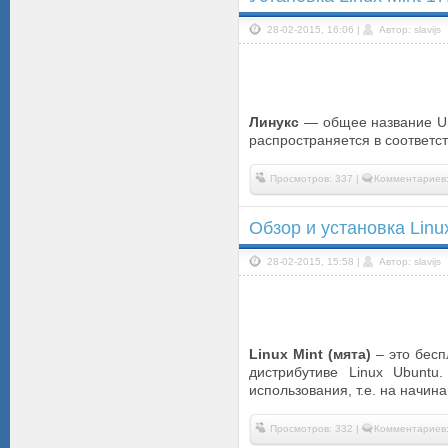
28-02-2015, 16:06 |
Автор: slavijs
Линукс
— общее название Un
распространяется в соответс
Просмотров: 337 |
Комментариев:
Обзор и установка Linu
28-02-2015, 15:58 |
Автор: slavijs
Linux Mint (мята)
– это бесп
дистрибутиве Linux Ubuntu
использования, т.е. на начи
Просмотров: 332 |
Комментариев: