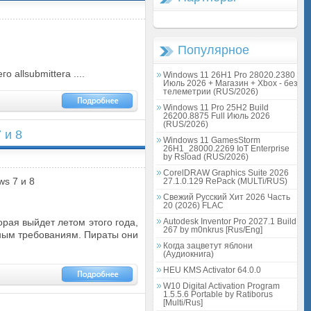
Популярное
allsubmittera ....
Windows 11 26H1 Pro 28020.2380
Июль 2026 + Магазин + Xbox - без
телеметрии (RUS/2026)
Windows 11 Pro 25H2 Build
26200.8875 Full Июль 2026
(RUS/2026)
 и 8
Windows 11 GamesStorm
26H1_28000.2269 IoT Enterprise
by Rsload (RUS/2026)
CorelDRAW Graphics Suite 2026
27.1.0.129 RePack (MULTi/RUS)
Свежий Русский Хит 2026 Часть
20 (2026) FLAC
торая выйдет летом этого года,
Autodesk Inventor Pro 2027.1 Build
267 by m0nkrus [Rus/Eng]
ным требованиям. Пираты они
Когда зацветут яблони
(Аудиокнига)
HEU KMS Activator 64.0.0
W10 Digital Activation Program
1.5.5.6 Portable by Ratiborus
[Multi/Rus]