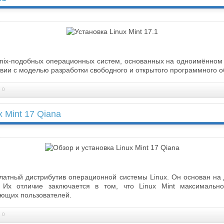
ix-подобных операционных систем, основанных на одноимённом я
твии с моделью разработки свободного и открытого программного 
 0
x Mint 17 Qiana
латный дистрибутив операционной системы Linux. Он основан на
. Их отличие заключается в том, что Linux Mint максимальн
нающих пользователей.
 0