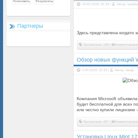
15-02-2016, 01:18 |
Автор: ivashk
Партнеры
Здесь представлена когдато з
Просмотров: 198 |
Комментариев:
Обзор новых функций W
1-04-2015, 22:33 |
Автор: slavijs
Компания Microsoft объявил
будет бесплатной для всех 
или честно купили лицензию 
Просмотров: 487 |
Комментариев:
Установка Linux Mint 17