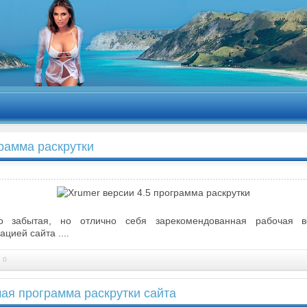
грамма раскрутки
a
то забытая, но отлично себя зарекомендованная рабочая вер
цией сайта ....
 0
шая программа раскрутки сайта