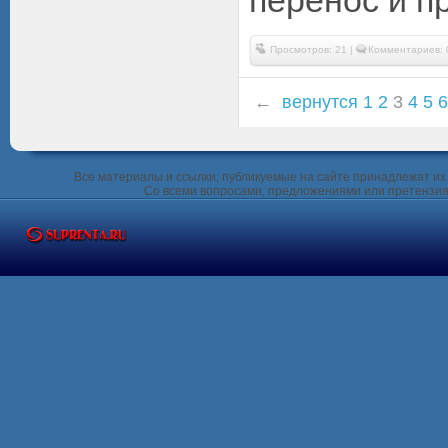
перенос и пр
Просмотров: 21 |
Комментариев: 
←
вернутся
1
2
3
4
5
6
Все материалы и ссылки, публикуемые на сайте принадлежат их 
Со всеми вопросами, предложениями или претензия