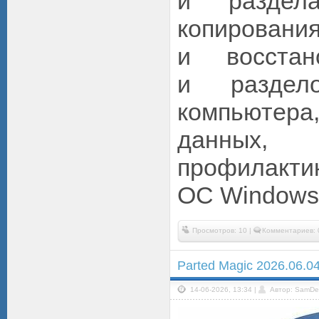
и раздела
копировани
и восстан
и раздело
компьютера
данных, 
профилакт
ОС Windows.
Просмотров: 10 |
Комментариев: 
Parted Magic 2026.06.04
14-06-2026, 13:34 |
Автор: SamDe