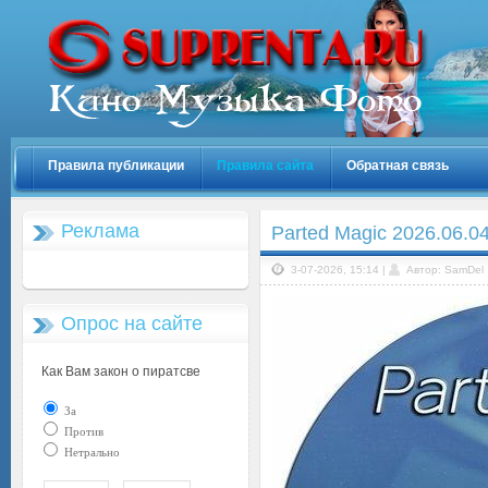
Правила публикации
Правила сайта
Обратная связь
Реклама
Parted Magic 2026.06.04
3-07-2026, 15:14 |
Автор: SamDel
Опрос на сайте
Как Вам закон о пиратсве
За
Против
Нетрально