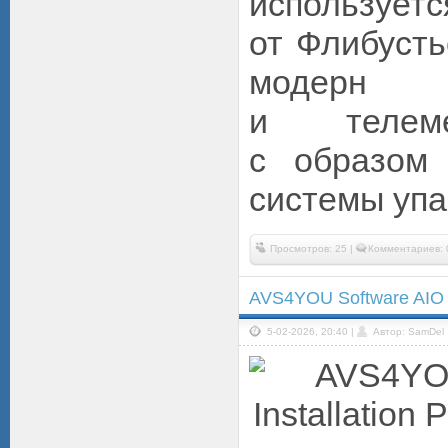
использу
от Флибусть
модерн 
и телеме
с образом
системы упа
Просмотров: 25 |
Комментариев: 
AVS4YOU Software AIO I
5-02-2026, 20:40 |
Автор: SamDel