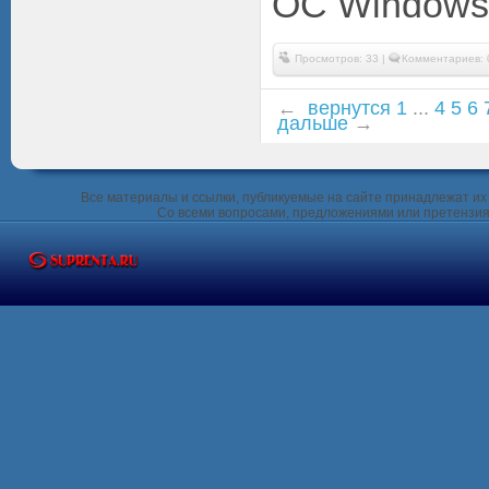
ОС Windows.
Просмотров: 33 |
Комментариев: 
←
вернутся
1
...
4
5
6
дальше
→
Все материалы и ссылки, публикуемые на сайте принадлежат их 
Со всеми вопросами, предложениями или претензия