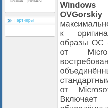
Windows
OVGorskiy
—
Партнеры
максималь
к оригина
образы ОС
от Micro
востребов
объединённы
стандартн
от Micros
Включа