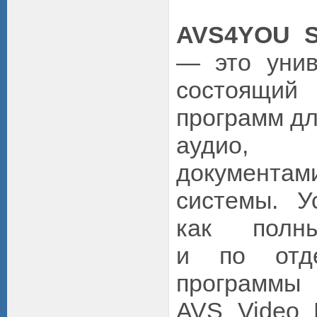
AVS4YOU S
— это унив
состоящий
программ дл
аудио,
документа
системы. У
как полн
и по отде
программы
AVS Video E