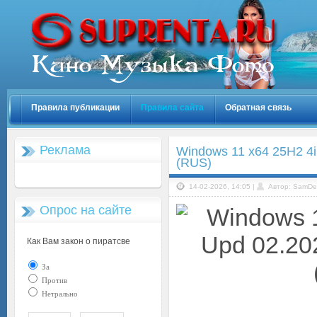
Правила публикации
Правила сайта
Обратная связь
Реклама
Windows 11 x64 25H2 4i
(RUS)
14-02-2026, 14:05 |
Автор: SamDe
Опрос на сайте
Как Вам закон о пиратсве
За
Против
Нетрально