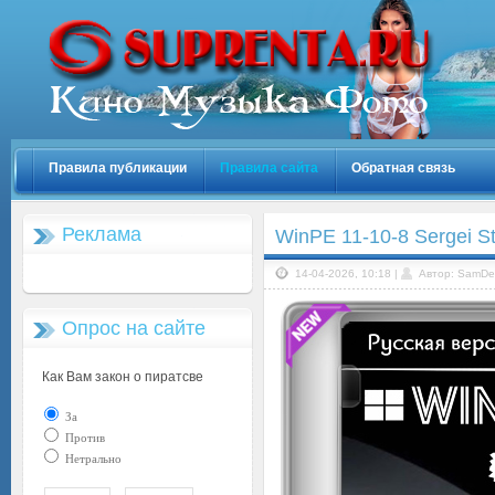
Правила публикации
Правила сайта
Обратная связь
Реклама
WinPE 11-10-8 Sergei S
14-04-2026, 10:18 |
Автор: SamDe
Опрос на сайте
Как Вам закон о пиратсве
За
Против
Нетрально