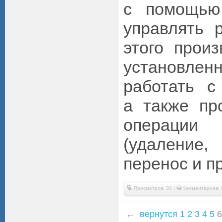
с помощью
управлять 
этого произ
установле
работать с
а также пр
операци
(удаление,
перенос и пр
Просмотров: 30 |
Комментариев: 
←
вернутся
1
2
3
4
5
6