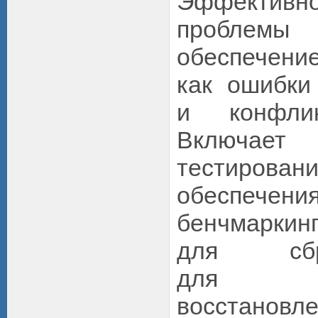
Эффектив
проблемы 
обеспеч
как ошибки 
и конфлик
Включает
тестирова
обеспечен
бенчмарк
для сбр
для 
восстановле